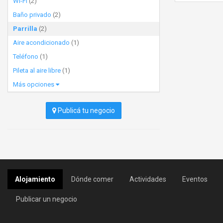
Wi-Fi
(2)
Baño privado
(2)
Parrilla
(2)
Aire acondicionado
(1)
Teléfono
(1)
Pileta al aire libre
(1)
Más opciones
Publicá tu negocio
Alojamiento
Dónde comer
Actividades
Eventos
Publicar un negocio