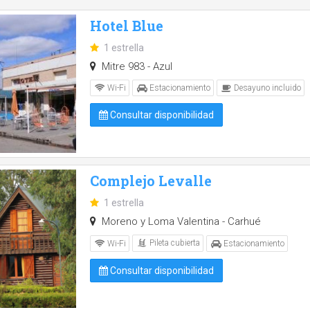
Hotel Blue
1 estrella
Mitre 983 - Azul
Wi-Fi
Estacionamiento
Desayuno incluido
Consultar disponibilidad
Complejo Levalle
1 estrella
Moreno y Loma Valentina - Carhué
Pileta cubierta
Wi-Fi
Estacionamiento
Consultar disponibilidad