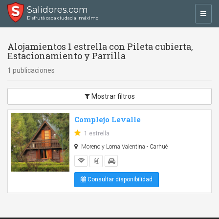
Salidores.com
Toggl
Disfrutá cada ciudad al máximo
navig
Alojamientos 1 estrella con Pileta cubierta,
Estacionamiento y Parrilla
1 publicaciones
Mostrar filtros
Complejo Levalle
1 estrella
Moreno y Loma Valentina - Carhué
Consultar disponibilidad