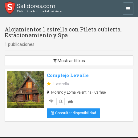
Salidores.com
Toggl
Disfrutá cada ciudad al máximo
navig
Alojamientos 1 estrella con Pileta cubierta,
Estacionamiento y Spa
1 publicaciones
Mostrar filtros
Complejo Levalle
1 estrella
Moreno y Loma Valentina - Carhué
Consultar disponibilidad