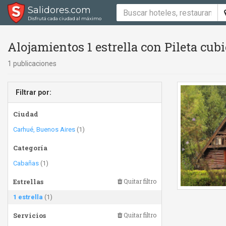
Salidores.com
Disfrutá cada ciudad al máximo
Alojamientos 1 estrella con Pileta cubi
1 publicaciones
Filtrar por:
Ciudad
Carhué, Buenos Aires
(1)
Categoría
Cabañas
(1)
Estrellas
Quitar filtro
1 estrella
(1)
Servicios
Quitar filtro