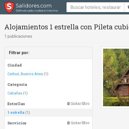
Salidores.com
Disfrutá cada ciudad al máximo
Alojamientos 1 estrella con Pileta cubi
1 publicaciones
Filtrar por:
Ciudad
Carhué, Buenos Aires
(1)
Categoría
Cabañas
(1)
Estrellas
Quitar filtro
1 estrella
(1)
Servicios
Quitar filtro