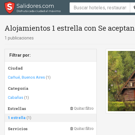
Salidores.com
Disfrutá cada ciudad al máximo
Alojamientos 1 estrella con Se acepta
1 publicaciones
Filtrar por:
Ciudad
Carhué, Buenos Aires
(1)
Categoría
Cabañas
(1)
Estrellas
Quitar filtro
1 estrella
(1)
Servicios
Quitar filtro