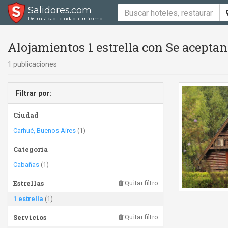
Salidores.com
Disfrutá cada ciudad al máximo
Alojamientos 1 estrella con Se acepta
1 publicaciones
Filtrar por:
Ciudad
Carhué, Buenos Aires
(1)
Categoría
Cabañas
(1)
Estrellas
Quitar filtro
1 estrella
(1)
Servicios
Quitar filtro