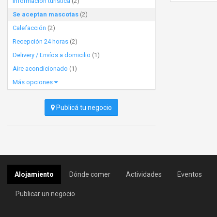
Información turística
(2)
Se aceptan mascotas
(2)
Calefacción
(2)
Recepción 24 horas
(2)
Delivery / Envíos a domicilio
(1)
Aire acondicionado
(1)
Más opciones
Publicá tu negocio
Alojamiento
Dónde comer
Actividades
Eventos
Publicar un negocio