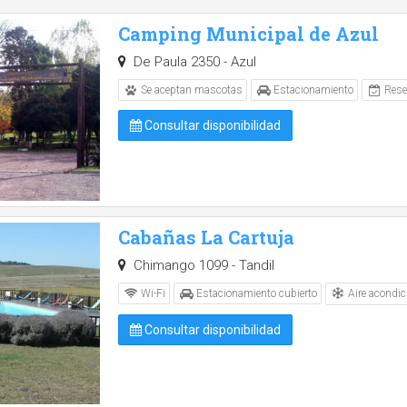
Camping Municipal de Azul
De Paula 2350 - Azul
Se aceptan mascotas
Estacionamiento
Rese
Consultar disponibilidad
Cabañas La Cartuja
Chimango 1099 - Tandil
Aire acondic
Wi-Fi
Estacionamiento cubierto
Consultar disponibilidad