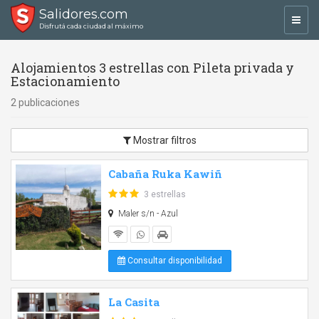
Salidores.com
Toggl
Disfrutá cada ciudad al máximo
navig
Alojamientos 3 estrellas con Pileta privada y
Estacionamiento
2 publicaciones
Mostrar filtros
Cabaña Ruka Kawiñ
3 estrellas
Maler s/n - Azul
Consultar disponibilidad
La Casita