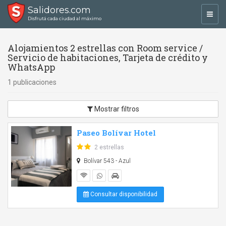
Salidores.com
Toggl
Disfrutá cada ciudad al máximo
navig
Alojamientos 2 estrellas con Room service /
Servicio de habitaciones, Tarjeta de crédito y
WhatsApp
1 publicaciones
Mostrar filtros
Paseo Bolívar Hotel
2 estrellas
Bolívar 543 - Azul
Consultar disponibilidad