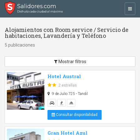
Salidores.com
Toggl
Disfrutá cada ciudad al máximo
navig
Alojamientos con Room service / Servicio de
habitaciones, Lavandería y Teléfono
5 publicaciones
Mostrar filtros
Hotel Austral
2 estrellas
9 de Julio 725 - Tandil
Consultar disponibilidad
Gran Hotel Azul