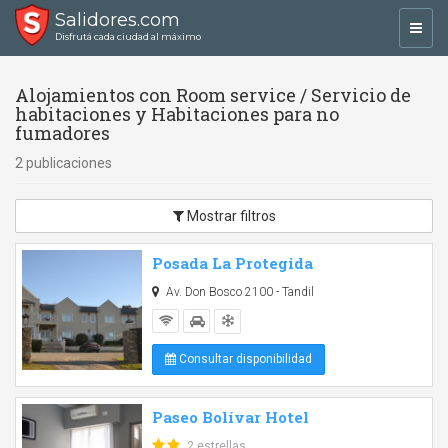
Salidores.com
Toggl
Disfrutá cada ciudad al máximo
navig
Alojamientos con Room service / Servicio de
habitaciones y Habitaciones para no
fumadores
2 publicaciones
Mostrar filtros
Posada La Protegida
Av. Don Bosco 2100 - Tandil
Consultar disponibilidad
Paseo Bolívar Hotel
2 estrellas