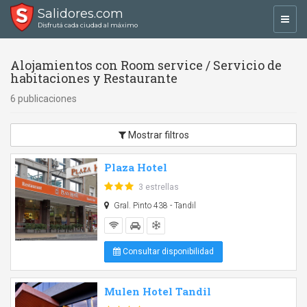
Salidores.com
Toggl
Disfrutá cada ciudad al máximo
navig
Alojamientos con Room service / Servicio de
habitaciones y Restaurante
6 publicaciones
Mostrar filtros
Plaza Hotel
3 estrellas
Gral. Pinto 438 - Tandil
Consultar disponibilidad
Mulen Hotel Tandil