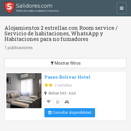
Salidores.com
Toggl
Disfrutá cada ciudad al máximo
navig
Alojamientos 2 estrellas con Room service /
Servicio de habitaciones, WhatsApp y
Habitaciones para no fumadores
1 publicaciones
Mostrar filtros
Paseo Bolívar Hotel
2 estrellas
Bolívar 543 - Azul
Consultar disponibilidad