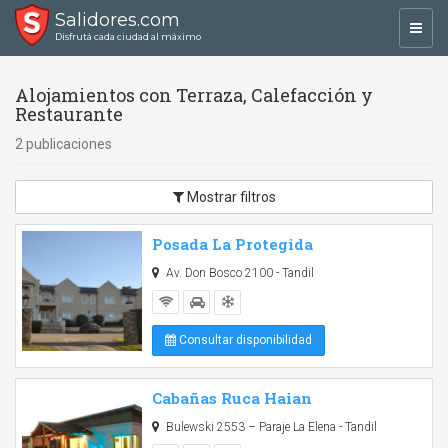
Salidores.com
Toggl
Disfrutá cada ciudad al máximo
navig
Alojamientos con Terraza, Calefacción y
Restaurante
2 publicaciones
Mostrar filtros
Posada La Protegida
Av. Don Bosco 2100 - Tandil
Consultar disponibilidad
Cabañas Ruca Haian
Bulewski 2553 – Paraje La Elena - Tandil