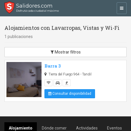
Salidores.com
Toggl
Disfrutá cada ciudad al máximo
navig
Alojamientos con Lavarropas, Vistas y Wi-Fi
1 publicaciones
Mostrar filtros
Barra 3
Tierra del Fuego 964 - Tandil
Consultar disponibilidad
Alojamiento
Dónde comer
Actividades
Eventos