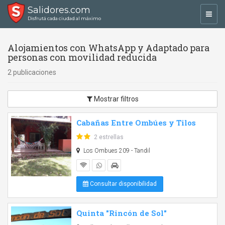
Salidores.com
Toggl
Disfrutá cada ciudad al máximo
navig
Alojamientos con WhatsApp y Adaptado para
personas con movilidad reducida
2 publicaciones
Mostrar filtros
Cabañas Entre Ombúes y Tilos
2 estrellas
Los Ombues 209 - Tandil
Consultar disponibilidad
Quinta "Rincón de Sol"