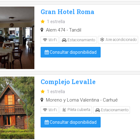
Gran Hotel Roma
1 estrella
Alem 474 - Tandil
Aire acondicionado
Wi-Fi
Estacionamiento
Consultar disponibilidad
Complejo Levalle
1 estrella
Moreno y Loma Valentina - Carhué
Pileta cubierta
Wi-Fi
Estacionamiento
Consultar disponibilidad