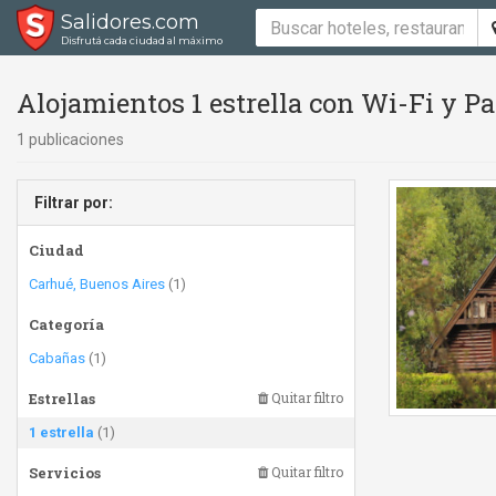
Salidores.com
Disfrutá cada ciudad al máximo
Alojamientos 1 estrella con Wi-Fi y Pa
1 publicaciones
Filtrar por:
Ciudad
Carhué, Buenos Aires
(1)
Categoría
Cabañas
(1)
Estrellas
Quitar filtro
1 estrella
(1)
Servicios
Quitar filtro