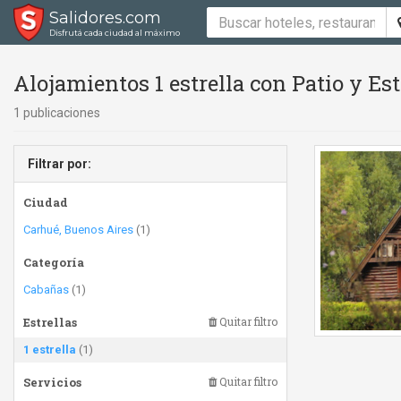
Salidores.com
Disfrutá cada ciudad al máximo
Alojamientos 1 estrella con Patio y E
1 publicaciones
Filtrar por:
Ciudad
Carhué, Buenos Aires
(1)
Categoría
Cabañas
(1)
Estrellas
Quitar filtro
1 estrella
(1)
Servicios
Quitar filtro