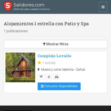
Salidores.com
Toggl
Disfrutá cada ciudad al máximo
navig
Alojamientos 1 estrella con Patio y Spa
1 publicaciones
Mostrar filtros
Complejo Levalle
1 estrella
Moreno y Loma Valentina - Carhué
Consultar disponibilidad