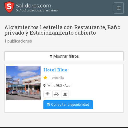
Salidores.com
Toggl
Disfrutá cada ciudad al máximo
navig
Alojamientos 1 estrella con Restaurante, Baño
privado y Estacionamiento cubierto
1 publicaciones
Mostrar filtros
Hotel Blue
1 estrella
Mitre 983 - Azul
Consultar disponibilidad