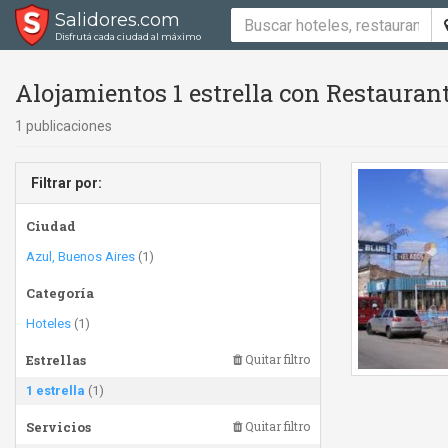
Salidores.com
Disfrutá cada ciudad al máximo
Alojamientos 1 estrella con Restauran
1 publicaciones
Filtrar por:
Ciudad
Azul, Buenos Aires
(1)
Categoría
Hoteles
(1)
Estrellas
Quitar filtro
1 estrella
(1)
Servicios
Quitar filtro