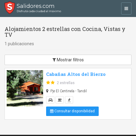
Salidores.com
Toggl
Disfrutá cada ciudad al máximo
navig
Alojamientos 2 estrellas con Cocina, Vistas y
TV
1 publicaciones
Mostrar filtros
Cabañas Altos del Bierzo
2 estrellas
Pje El Centinela - Tandil
Consultar disponibilidad