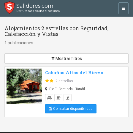
Salidores.com
Toggl
Disfrutá cada ciudad al máximo
navig
Alojamientos 2 estrellas con Seguridad,
Calefacción y Vistas
1 publicaciones
Mostrar filtros
Cabañas Altos del Bierzo
2 estrellas
Pje El Centinela - Tandil
Consultar disponibilidad