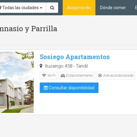
Todas las ciudades
Alojamiento
Dónde comer
nasio y Parrilla
Sosiego Apartamentos
Ituzaingo 458 - Tandil
Aire acondicionado
Wi-Fi
Estacionamiento
Consultar disponibilidad