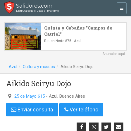
Salidores.com
Toggl
Disfrutá cada ciudad al máximo
navig
Quinta y Cabañas "Campos de
Catriel"
Rauch Norte 875 - Azul
Anunciar aquí
Azul
Cultura y museos
Aikido Seiryu Dojo
Aikido Seiryu Dojo
25 de Mayo 615
- Azul, Buenos Aires
Enviar consulta
Ver teléfono