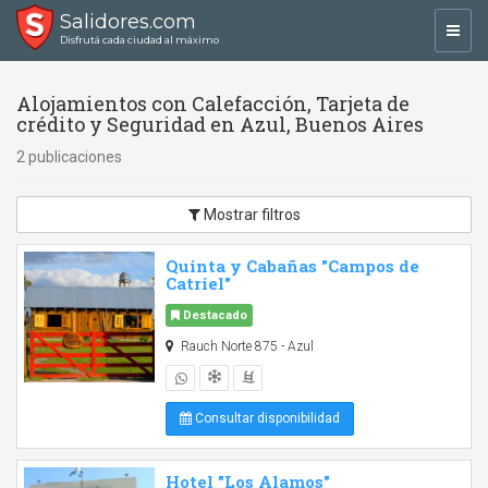
Salidores.com
Toggl
Disfrutá cada ciudad al máximo
navig
Alojamientos con Calefacción, Tarjeta de
crédito y Seguridad en Azul, Buenos Aires
2 publicaciones
Mostrar filtros
Quinta y Cabañas "Campos de
Catriel"
Destacado
Rauch Norte 875 - Azul
Consultar disponibilidad
Hotel "Los Alamos"