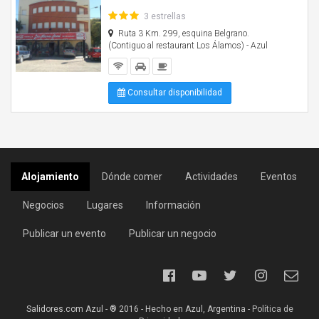
3 estrellas
Ruta 3 Km. 299, esquina Belgrano.
(Contiguo al restaurant Los Álamos) - Azul
Consultar disponibilidad
Alojamiento
Dónde comer
Actividades
Eventos
Negocios
Lugares
Información
Publicar un evento
Publicar un negocio
Salidores.com Azul - ® 2016 - Hecho en Azul, Argentina -
Política de