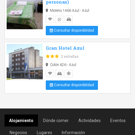
personas)
Moreno 1466 Azul - Azul
Consultar disponibilidad
Gran Hotel Azul
3 estrellas
Colón 626 - Azul
Consultar disponibilidad
Alojamiento
Dónde comer
Actividades
Eventos
Negocios
Lugares
Información