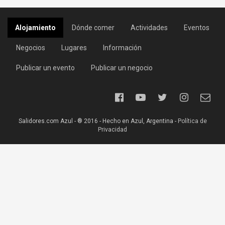
Alojamiento
Dónde comer
Actividades
Eventos
Negocios
Lugares
Información
Publicar un evento
Publicar un negocio
Salidores.com Azul - ® 2016 - Hecho en Azul, Argentina -
Política de
Privacidad