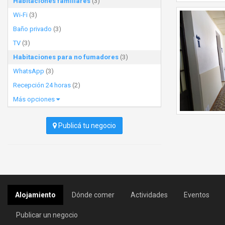
Habitaciones familiares
(3)
Wi-Fi
(3)
Baño privado
(3)
TV
(3)
Habitaciones para no fumadores
(3)
WhatsApp
(3)
Recepción 24 horas
(2)
Más opciones
Publicá tu negocio
Alojamiento
Dónde comer
Actividades
Eventos
Publicar un negocio