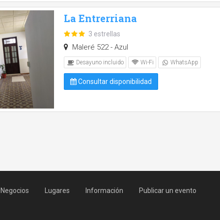
La Entrerriana
3 estrellas
Maleré 522 - Azul
Desayuno incluido
Wi-Fi
WhatsApp
Consultar disponibilidad
Negocios
Lugares
Información
Publicar un evento