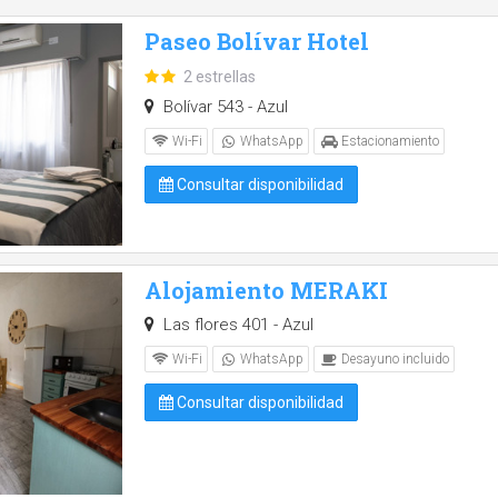
Paseo Bolívar Hotel
2 estrellas
Bolívar 543 - Azul
Wi-Fi
WhatsApp
Estacionamiento
Consultar disponibilidad
Alojamiento MERAKI
Las flores 401 - Azul
Wi-Fi
WhatsApp
Desayuno incluido
Consultar disponibilidad