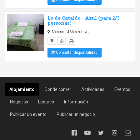
Lo de Cataldo - Azul (para 2/3
personas)
Moreno 1466 Azul - Azul
Consultar disponibilidad
Alojamiento
Dónde comer
Actividades
Eventos
Negocios
Lugares
Información
Publicar un evento
Publicar un negocio