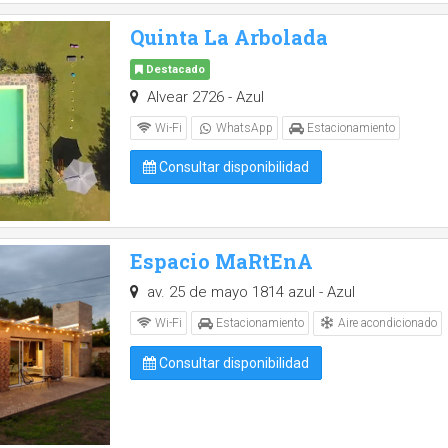
Quinta La Arbolada
Destacado
Alvear 2726 - Azul
Wi-Fi
WhatsApp
Estacionamiento
Consultar disponibilidad
Espacio MaRtEnA
av. 25 de mayo 1814 azul - Azul
Aire acondicionado
Wi-Fi
Estacionamiento
Consultar disponibilidad