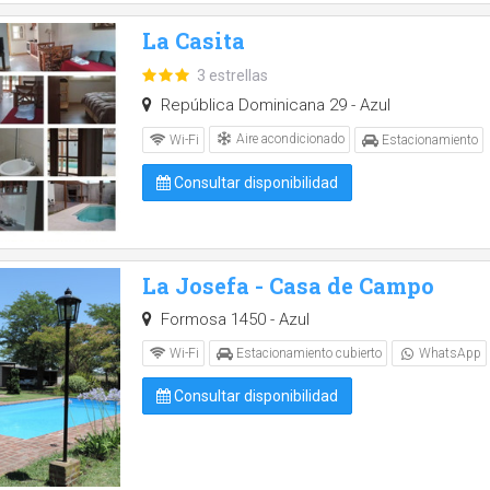
La Casita
3 estrellas
República Dominicana 29 - Azul
Aire acondicionado
Wi-Fi
Estacionamiento
Consultar disponibilidad
La Josefa - Casa de Campo
Formosa 1450 - Azul
Wi-Fi
Estacionamiento cubierto
WhatsApp
Consultar disponibilidad