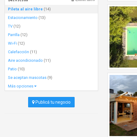
Pileta al aire libre
(14)
Estacionamiento
(13)
TV
(12)
Parrilla
(12)
Wi-Fi
(12)
Calefacción
(11)
Aire acondicionado
(11)
Patio
(10)
Se aceptan mascotas
(9)
Más opciones
Publicá tu negocio