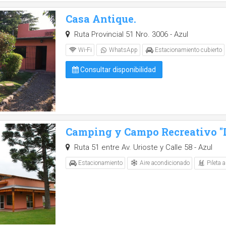
Casa Antique.
Ruta Provincial 51 Nro. 3006 - Azul
Wi-Fi
WhatsApp
Estacionamiento cubierto
Consultar disponibilidad
Camping y Campo Recreativo "L
Ruta 51 entre Av. Urioste y Calle 58 - Azul
Aire acondicionado
Pileta al
Estacionamiento