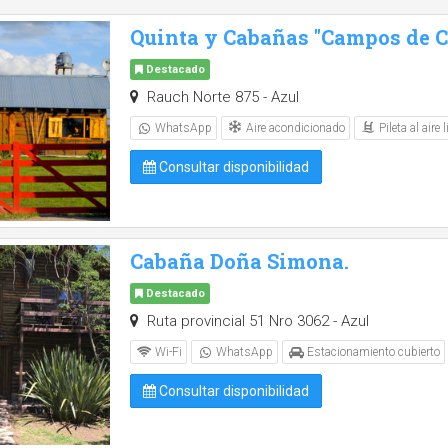
Quinta y Cabañas "Campos de Ca
Destacado
Rauch Norte 875 - Azul
Aire acondicionado
Pileta al aire l
WhatsApp
Consultar disponibilidad
Cabaña Doña Simona.
Destacado
Ruta provincial 51 Nro 3062 - Azul
Wi-Fi
WhatsApp
Estacionamiento cubierto
Consultar disponibilidad