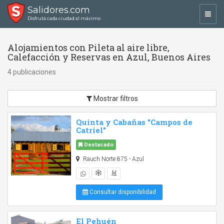
Salidores.com
Toggl
Disfrutá cada ciudad al máximo
navig
Alojamientos con Pileta al aire libre,
Calefacción y Reservas en Azul, Buenos Aires
4 publicaciones
Mostrar filtros
Quinta y Cabañas "Campos de
Catriel"
Destacado
Rauch Norte 875 - Azul
Consultar disponibilidad
El Pehuén