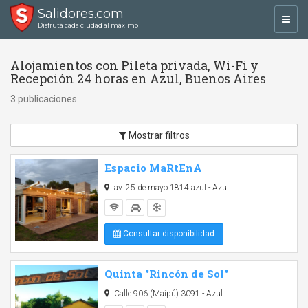
Salidores.com
Toggl
Disfrutá cada ciudad al máximo
navig
Alojamientos con Pileta privada, Wi-Fi y
Recepción 24 horas en Azul, Buenos Aires
3 publicaciones
Mostrar filtros
Espacio MaRtEnA
av. 25 de mayo 1814 azul - Azul
Consultar disponibilidad
Quinta "Rincón de Sol"
Calle 906 (Maipú) 3091 - Azul