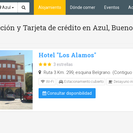
Azul
Alojamiento
Dónde comer
Eventos
Ac
ción y Tarjeta de crédito en Azul, Bueno
Hotel "Los Alamos"
3 estrellas
Ruta 3 Km. 299, esquina Belgrano. (Contiguo 
Wi-Fi
Estacionamiento cubierto
Desayuno in
Consultar disponibilidad