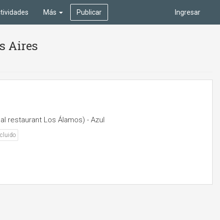
tividades
Más
Publicar
Ingresar
s Aires
al restaurant Los Álamos) - Azul
cluido