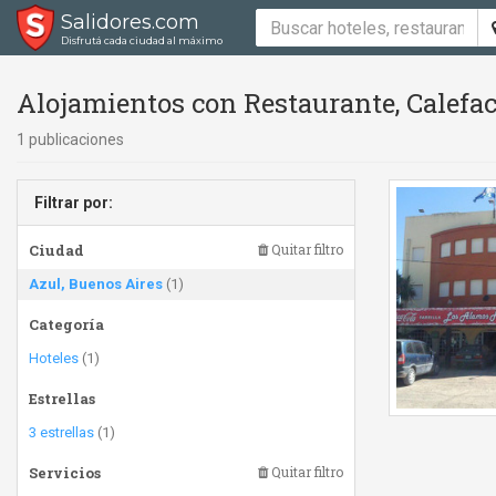
Salidores.com
Disfrutá cada ciudad al máximo
Alojamientos con Restaurante, Calefac
1 publicaciones
Filtrar por:
Ciudad
Quitar filtro
Azul, Buenos Aires
(1)
Categoría
Hoteles
(1)
Estrellas
3 estrellas
(1)
Servicios
Quitar filtro