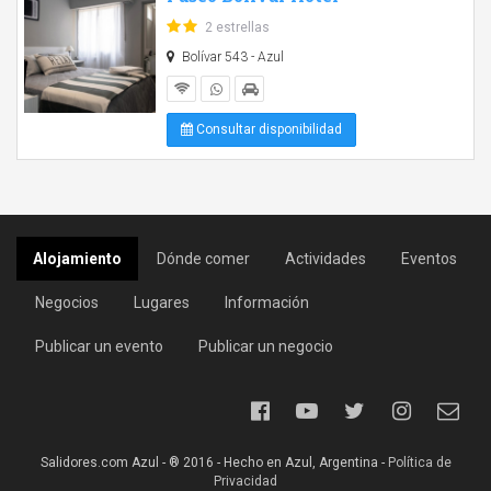
2 estrellas
Bolívar 543 - Azul
Consultar disponibilidad
Alojamiento
Dónde comer
Actividades
Eventos
Negocios
Lugares
Información
Publicar un evento
Publicar un negocio
Salidores.com Azul - ® 2016 - Hecho en Azul, Argentina -
Política de
Privacidad