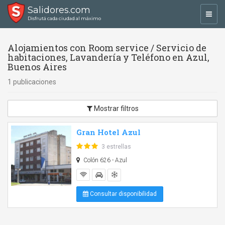
Salidores.com
Toggl
Disfrutá cada ciudad al máximo
navig
Alojamientos con Room service / Servicio de
habitaciones, Lavandería y Teléfono en Azul,
Buenos Aires
1 publicaciones
Mostrar filtros
Gran Hotel Azul
3 estrellas
Colón 626 - Azul
Consultar disponibilidad