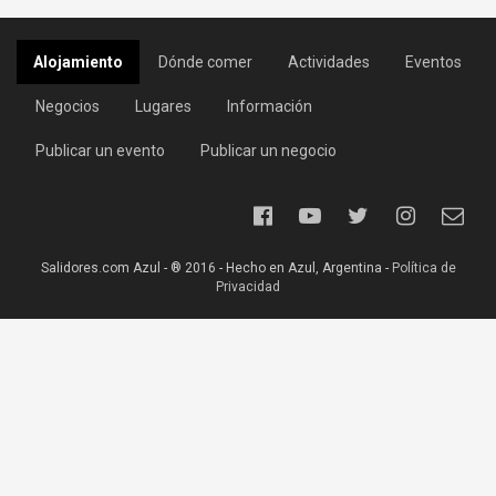
Alojamiento
Dónde comer
Actividades
Eventos
Negocios
Lugares
Información
Publicar un evento
Publicar un negocio
Salidores.com Azul - ® 2016 - Hecho en Azul, Argentina -
Política de
Privacidad