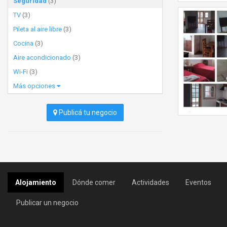
Seguridad
(3)
TV
(3)
Pileta al aire libre
(3)
Cocina
(3)
Aire acondicionado
(3)
Wi-Fi
(3)
Más opciones
Publicá tu negocio
Alojamiento
Dónde comer
Actividades
Eventos
Publicar un negocio