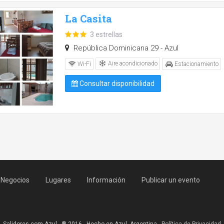
La Casita
3 estrellas
República Dominicana 29 - Azul
Aire acondicionado
Wi-Fi
Estacionamiento
Consultar disponibilidad
Negocios
Lugares
Información
Publicar un evento