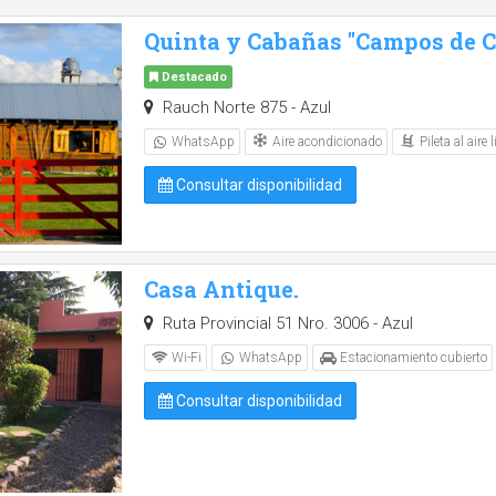
Quinta y Cabañas "Campos de Ca
Destacado
Rauch Norte 875 - Azul
Aire acondicionado
Pileta al aire l
WhatsApp
Consultar disponibilidad
Casa Antique.
Ruta Provincial 51 Nro. 3006 - Azul
Wi-Fi
WhatsApp
Estacionamiento cubierto
Consultar disponibilidad