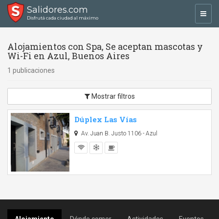
Salidores.com
Toggl
Disfrutá cada ciudad al máximo
navig
Alojamientos con Spa, Se aceptan mascotas y
Wi-Fi en Azul, Buenos Aires
1 publicaciones
Mostrar filtros
Dúplex Las Vías
Av. Juan B. Justo 1106 - Azul