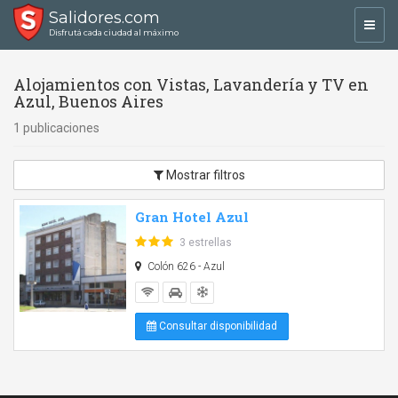
Salidores.com
Toggl
Disfrutá cada ciudad al máximo
navig
Alojamientos con Vistas, Lavandería y TV en
Azul, Buenos Aires
1 publicaciones
Mostrar filtros
Gran Hotel Azul
3 estrellas
Colón 626 - Azul
Consultar disponibilidad