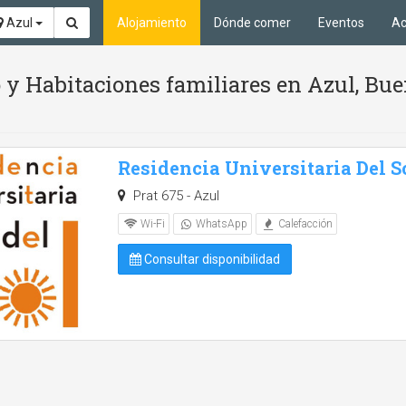
Azul
Alojamiento
Dónde comer
Eventos
Ac
y Habitaciones familiares en Azul, Bue
Residencia Universitaria Del S
Prat 675 - Azul
Wi-Fi
WhatsApp
Calefacción
Consultar disponibilidad