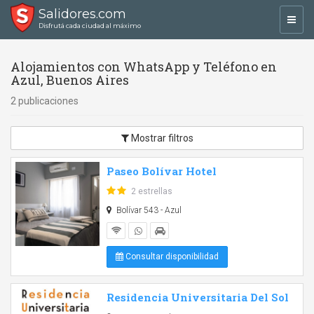
Salidores.com
Toggl
Disfrutá cada ciudad al máximo
navig
Alojamientos con WhatsApp y Teléfono en
Azul, Buenos Aires
2 publicaciones
Mostrar filtros
Paseo Bolívar Hotel
2 estrellas
Bolívar 543 - Azul
Consultar disponibilidad
Residencia Universitaria Del Sol