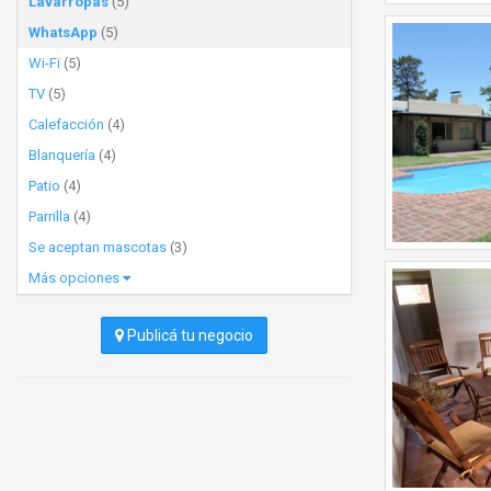
Lavarropas
(5)
WhatsApp
(5)
Wi-Fi
(5)
TV
(5)
Calefacción
(4)
Blanquería
(4)
Patio
(4)
Parrilla
(4)
Se aceptan mascotas
(3)
Más opciones
Publicá tu negocio