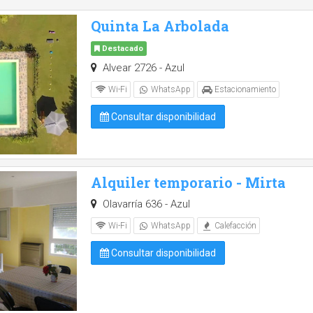
Quinta La Arbolada
Destacado
Alvear 2726 - Azul
Wi-Fi
WhatsApp
Estacionamiento
Consultar disponibilidad
Alquiler temporario - Mirta
Olavarría 636 - Azul
Wi-Fi
WhatsApp
Calefacción
Consultar disponibilidad