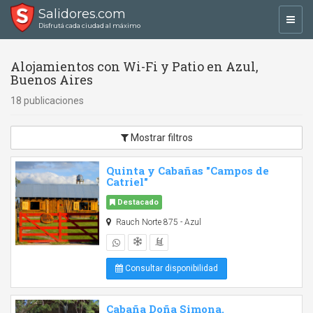
Salidores.com
Toggl
Disfrutá cada ciudad al máximo
navig
Alojamientos con Wi-Fi y Patio en Azul,
Buenos Aires
18 publicaciones
Mostrar filtros
Quinta y Cabañas "Campos de
Catriel"
Destacado
Rauch Norte 875 - Azul
Consultar disponibilidad
Cabaña Doña Simona.