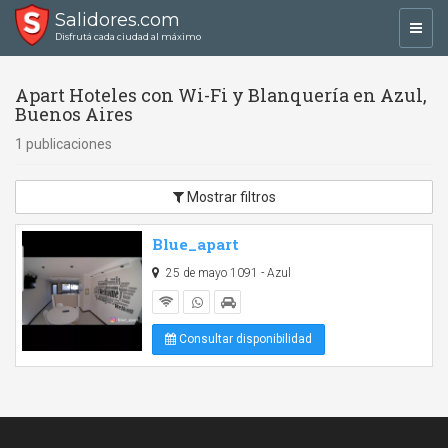
Salidores.com
Toggl
Disfrutá cada ciudad al máximo
navig
Apart Hoteles con Wi-Fi y Blanquería en Azul,
Buenos Aires
1 publicaciones
Mostrar filtros
Blue_apart
25 de mayo 1091 - Azul
Consultar disponibilidad