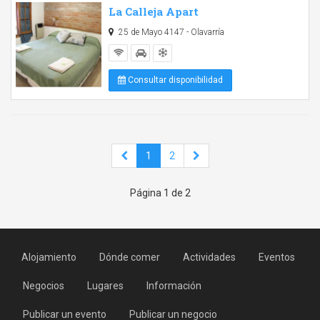
La Calleja Apart
25 de Mayo 4147 - Olavarría
Consultar disponibilidad
1
2
Página 1 de 2
Alojamiento
Dónde comer
Actividades
Eventos
Negocios
Lugares
Información
Publicar un evento
Publicar un negocio