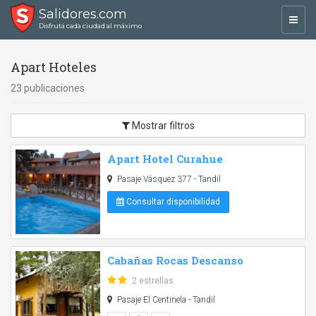
Salidores.com
Toggl
Disfrutá cada ciudad al máximo
navig
Apart Hoteles
23 publicaciones
Mostrar filtros
Apart Hotel Curahue
Pasaje Vásquez 377 - Tandil
Consultar disponibilidad
Cabañas Rocas Descanso
2 estrellas
Pasaje El Centinela - Tandil