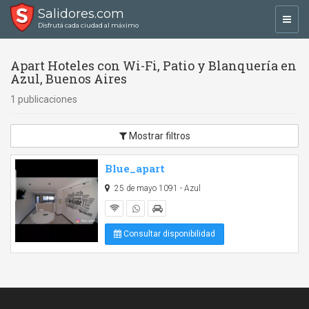
Salidores.com
Toggl
Disfrutá cada ciudad al máximo
navig
Apart Hoteles con Wi-Fi, Patio y Blanquería en
Azul, Buenos Aires
1 publicaciones
Mostrar filtros
Blue_apart
25 de mayo 1091 - Azul
Consultar disponibilidad