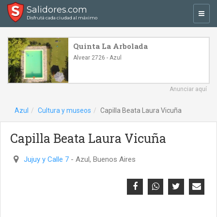
Salidores.com
Toggl
Disfrutá cada ciudad al máximo
navig
Quinta La Arbolada
Alvear 2726 - Azul
Anunciar aquí
Azul
Cultura y museos
Capilla Beata Laura Vicuña
Capilla Beata Laura Vicuña
Jujuy y Calle 7
- Azul, Buenos Aires