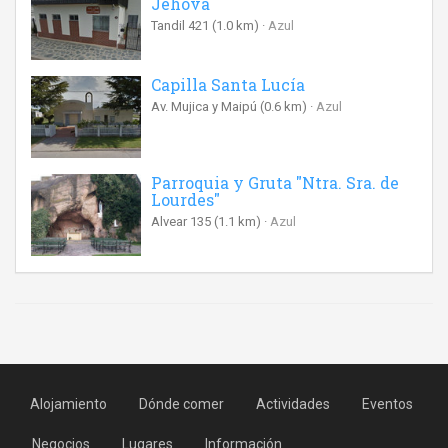
Jehová
Tandil 421
(1.0 km)
Azul
Capilla Santa Lucía
Av. Mujica y Maipú
(0.6 km)
Azul
Parroquia y Gruta "Ntra. Sra. de
Lourdes"
Alvear 135
(1.1 km)
Azul
Alojamiento
Dónde comer
Actividades
Eventos
Negocios
Lugares
Información