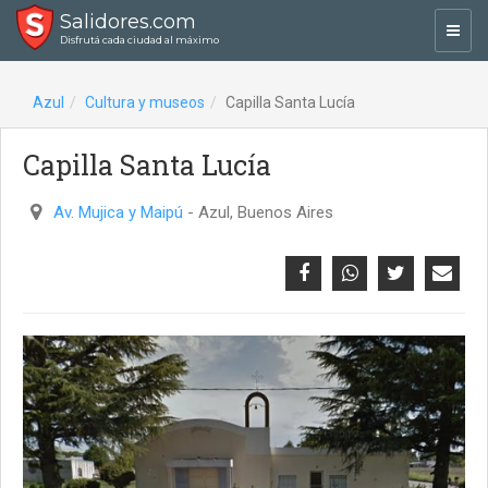
Salidores.com
Toggl
Disfrutá cada ciudad al máximo
navig
Azul
Cultura y museos
Capilla Santa Lucía
Capilla Santa Lucía
Av. Mujica y Maipú
- Azul, Buenos Aires